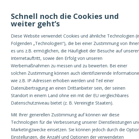
Schnell noch die Cookies und
weiter geht’s
Optimize
Diese Website verwendet Cookies und ähnliche Technologien (
Folgenden „Technologien“), die bei einer Zustimmung von Ihne
es uns z.B. ermöglichen, die Häufigkeit der Besuche auf unsere
Internetauftritt, sowie den Erfolg von unseren
Werbemaßnahmen zu messen und zu bewerten. Bei einer
solchen Zustimmung können auch identifizierende Information
wie z.B. IP-Adressen erhoben werden und Teil einer
OPTIMIZE
Neuer Tag, neues Anzeigenformat: Google Gallery Ads
Datenübertragung an einen Drittanbieter sein, der seinen
Standort in einem Land ohne ein mit der EU vergleichbares
Datenschutzniveau bietet (z. B. Vereinigte Staaten).
Mit Ihrer generellen Zustimmung auf können wir diese
Technologien für die Verbesserung unserer Dienstleistungen un
Neuer Tag, neues
Marketingzwecke einsetzen. Sie können jedoch durch die Optio
Einstellungen, die Anzahl und Optionen der verwendeten