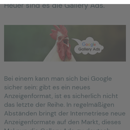
Heuer sind es die Gallery Ads.
Bei einem kann man sich bei Google
sicher sein: gibt es ein neues
Anzeigenformat, ist es sicherlich nicht
das letzte der Reihe. In regelmäßigen
Abständen bringt der Internetriese neue
Anzeigenformate auf den Markt, dieses