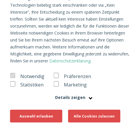
Anzeigenformat: Google
Technologien beliebig stark einschränken oder via „Kein
Interesse“, Ihre Entscheidung zu einem späteren Zeitpunkt
Gallery Ads
treffen. Sollten Sie aktuell kein Interesse haben Einstellungen
vorzunehmen, werden wir lediglich die für die Funktionen dieser
Webseite notwendigen Cookies in Ihrem Browser hinterlegen
Advertising
27. August 2019
und Sie bei Ihrem nächsten Besuch erneut auf Ihre Optionen
Geschrieben von Carina Hummel
aufmerksam machen. Weitere Informationen und die
Möglichkeit, eine gegebene Einwilligung jederzeit zu widerrufen,
finden Sie in unserer
Datenschutzerklärung
.
Laufend bringt der Internetriese
Google neue innovative
Notwendig
Präferenzen
Anzeigenformate für das Google
Statistiken
Marketing
Universum auf den Markt. Im vorigen
Details zeigen
Jahr waren es die Responsive
Search Ads (RSAs) im Bereich
Auswahl erlauben
Alle Cookies zulassen
Search Engine Advertising (SEA).