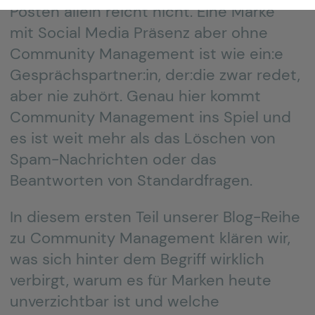
Posten allein reicht nicht. Eine Marke
mit Social Media Präsenz aber ohne
Community Management ist wie ein:e
Gesprächspartner:in, der:die zwar redet,
aber nie zuhört. Genau hier kommt
Community Management ins Spiel und
es ist weit mehr als das Löschen von
Spam-Nachrichten oder das
Beantworten von Standardfragen.
In diesem ersten Teil unserer Blog-Reihe
zu Community Management klären wir,
was sich hinter dem Begriff wirklich
verbirgt, warum es für Marken heute
unverzichtbar ist und welche