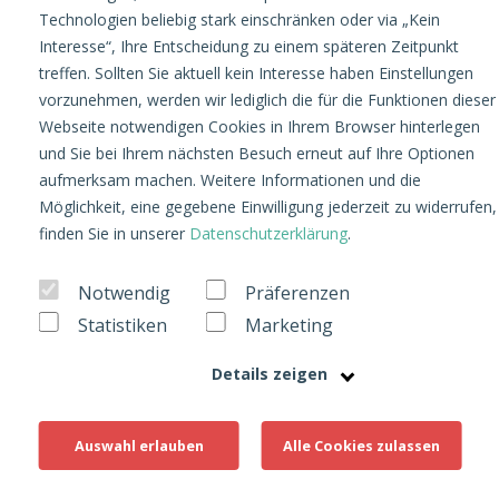
auf Social Media: Mehr als
Technologien beliebig stark einschränken oder via „Kein
Interesse“, Ihre Entscheidung zu einem späteren Zeitpunkt
nur Kommentare
treffen. Sollten Sie aktuell kein Interesse haben Einstellungen
vorzunehmen, werden wir lediglich die für die Funktionen dieser
beantworten
Webseite notwendigen Cookies in Ihrem Browser hinterlegen
und Sie bei Ihrem nächsten Besuch erneut auf Ihre Optionen
aufmerksam machen. Weitere Informationen und die
Community Management
29. Juni 2026
Möglichkeit, eine gegebene Einwilligung jederzeit zu widerrufen,
Geschrieben von Hannah Griesmayr
finden Sie in unserer
Datenschutzerklärung
.
Notwendig
Präferenzen
Statistiken
Marketing
Details zeigen
Auswahl erlauben
Alle Cookies zulassen
Wer auf Social Media aktiv ist, weiß: