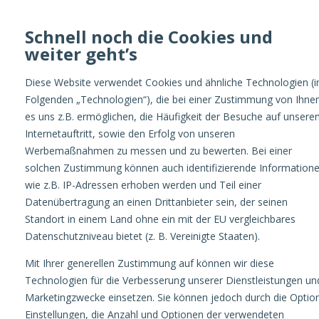
Schnell noch die Cookies und
weiter geht’s
Optimize
Diese Website verwendet Cookies und ähnliche Technologien (
Folgenden „Technologien“), die bei einer Zustimmung von Ihne
es uns z.B. ermöglichen, die Häufigkeit der Besuche auf unsere
Internetauftritt, sowie den Erfolg von unseren
Werbemaßnahmen zu messen und zu bewerten. Bei einer
solchen Zustimmung können auch identifizierende Information
wie z.B. IP-Adressen erhoben werden und Teil einer
OPTIMIZE
Community Management auf Social Media: Mehr als nur Kommentare beantworten
Datenübertragung an einen Drittanbieter sein, der seinen
Standort in einem Land ohne ein mit der EU vergleichbares
Datenschutzniveau bietet (z. B. Vereinigte Staaten).
Mit Ihrer generellen Zustimmung auf können wir diese
Technologien für die Verbesserung unserer Dienstleistungen un
Community Management
Marketingzwecke einsetzen. Sie können jedoch durch die Optio
Einstellungen, die Anzahl und Optionen der verwendeten