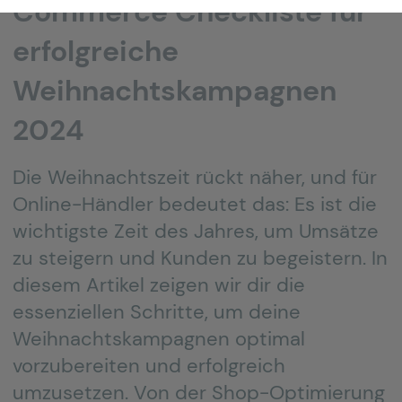
Commerce Checkliste für
erfolgreiche
Weihnachtskampagnen
2024
Die Weihnachtszeit rückt näher, und für
Online-Händler bedeutet das: Es ist die
wichtigste Zeit des Jahres, um Umsätze
zu steigern und Kunden zu begeistern. In
diesem Artikel zeigen wir dir die
essenziellen Schritte, um deine
Weihnachtskampagnen optimal
vorzubereiten und erfolgreich
umzusetzen. Von der Shop-Optimierung