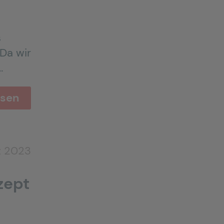
s
 Da wir
…
esen
z 2023
zept