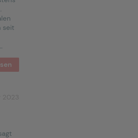
.
alen
 seit
…
esen
r 2023
sagt