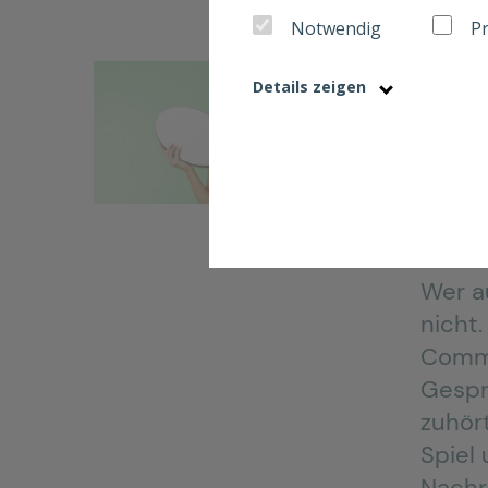
Notwendig
P
Comm
Details zeigen
Com
auf 
Kom
Wer au
nicht
Commu
Gesprä
zuhör
Spiel
Nachr