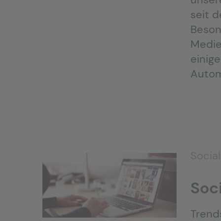
seit 
Besond
Medie
einig
Autom
Socia
Soc
Trend