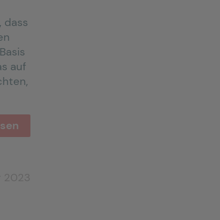
, dass
en
 Basis
as auf
chten,
esen
r 2023