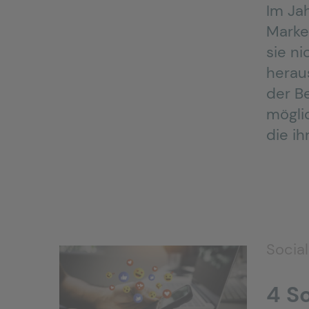
Im Ja
Marke
sie n
heraus
der Be
mögli
die ih
Socia
4 So