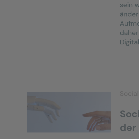
sein w
änder
Aufmer
daher 
Digit
Socia
Soci
der 