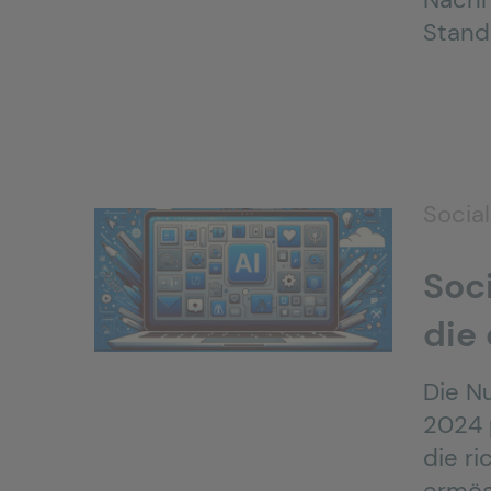
Stand
Socia
Soci
die
Die Nu
2024 p
die ri
ermögl