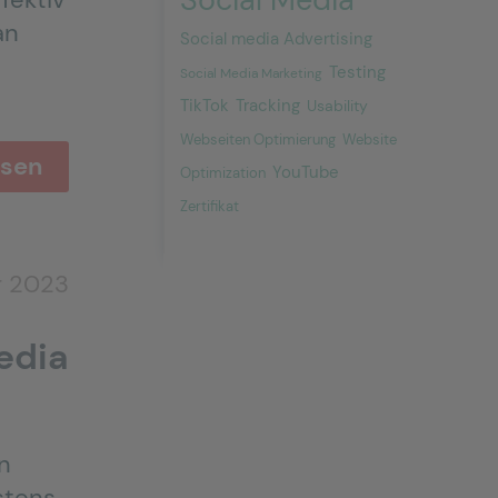
an
Social media Advertising
Testing
Social Media Marketing
Tracking
TikTok
Usability
Webseiten Optimierung
Website
esen
YouTube
Optimization
Zertifikat
r 2023
Media
en
stens