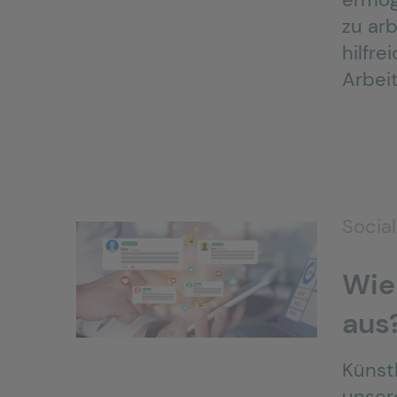
zu arb
hilfre
Arbeit
Socia
Wie 
aus
Künstl
unser