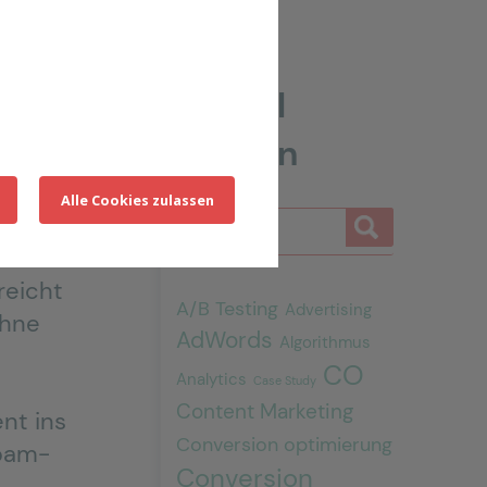
i 2026
Artikel
suchen
Alle Cookies zulassen
reicht
A/B Testing
Advertising
ohne
AdWords
Algorithmus
CO
Analytics
Case Study
Content Marketing
nt ins
Conversion optimierung
Spam-
Conversion