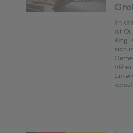
Gro
Im dr
ist Q
King” 
sich 
Gamec
näher
Unter
versc