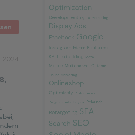
Optimization
Development
Digital Marketing
Display Ads
esen
Google
Facebook
Instagram
Konferenz
Interna
Linkbuilding
KPI
r 2024
Meta
Mobile
Multichannel
Offtopic
s,
Online Marketing
Onlineshop
Optimizely
Performance
Relaunch
Programmatic Buying
e
SEA
Retargeting
abei,
SEO
Search
ondern
Social Media
fektiv