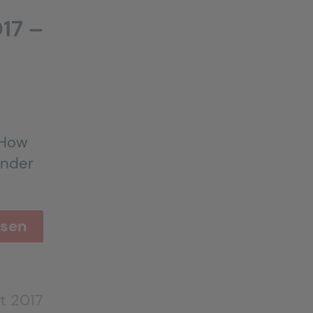
17 –
-How
ander
esen
t 2017