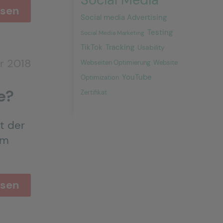
esen
Social media Advertising
Testing
Social Media Marketing
Tracking
TikTok
Usability
r 2018
Webseiten Optimierung
Website
YouTube
Optimization
e?
Zertifikat
t der
im
esen