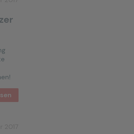
zer
ng
te
nen!
esen
r 2017