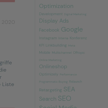
Optimization
Development
Digital Marketing
Display Ads
r 2020
Google
Facebook
Instagram
Konferenz
Interna
Linkbuilding
KPI
Meta
Mobile
Multichannel
Offtopic
Online Marketing
griffe
Onlineshop
die
Optimizely
Performance
r
Relaunch
Programmatic Buying
 Liste
SEA
Retargeting
SEO
Search
Social Media