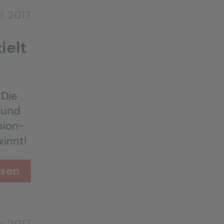
r 2017
ielt
„Die
 und
sion-
winnt!
esen
r 2017