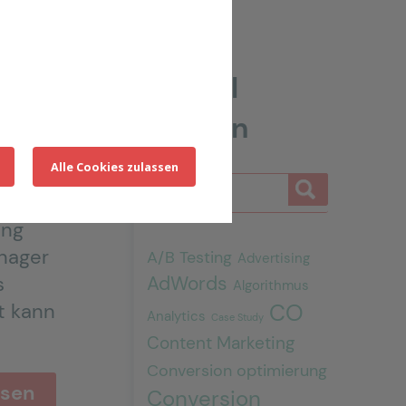
li 2022
Artikel
suchen
t
Alle Cookies zulassen
ing
nager
A/B Testing
Advertising
s
AdWords
Algorithmus
t kann
CO
Analytics
Case Study
Content Marketing
Conversion optimierung
esen
Conversion