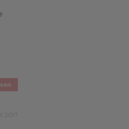
e
esen
st 2017