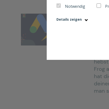
Notwendig
P
Adver
Details zeigen
6 P
Fro
Der u
hebst
Frog 
hat d
deine
man s