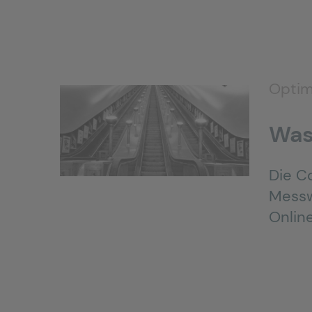
Optim
Was
Die C
Messw
Onlin