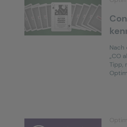
Con
ken
Nach 
„CO a
Tipp,
Optim
Optim