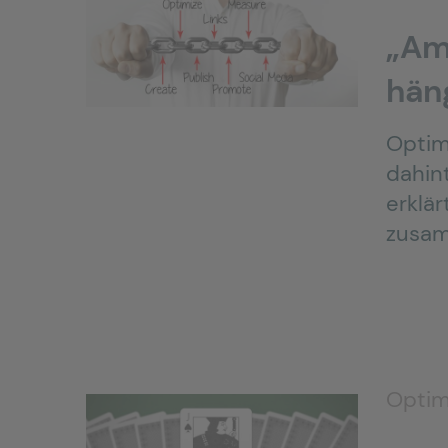
„Am
hän
Optim
dahin
erklär
zusam
Optim