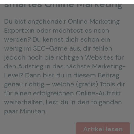
smartes Online Marketing
Du bist angehende:r Online Marketing
Experte:in oder möchtest es noch
werden? Du kennst dich schon ein
wenig im SEO-Game aus, dir fehlen
jedoch noch die richtigen Websites für
den Aufstieg in das nächste Marketing-
Level? Dann bist du in diesem Beitrag
genau richtig – welche (gratis) Tools dir
für einen erfolgreichen Online-Auftritt
weiterhelfen, liest du in den folgenden
paar Minuten.
Artikel lesen