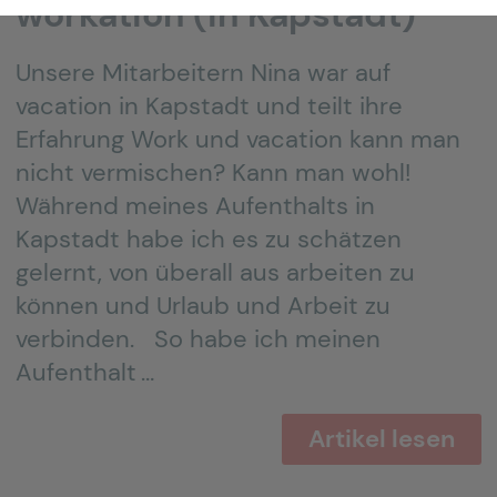
workation (in Kapstadt)
Unsere Mitarbeitern Nina war auf
vacation in Kapstadt und teilt ihre
Erfahrung Work und vacation kann man
nicht vermischen? Kann man wohl!
Während meines Aufenthalts in
Kapstadt habe ich es zu schätzen
gelernt, von überall aus arbeiten zu
können und Urlaub und Arbeit zu
verbinden. So habe ich meinen
Aufenthalt …
Artikel lesen